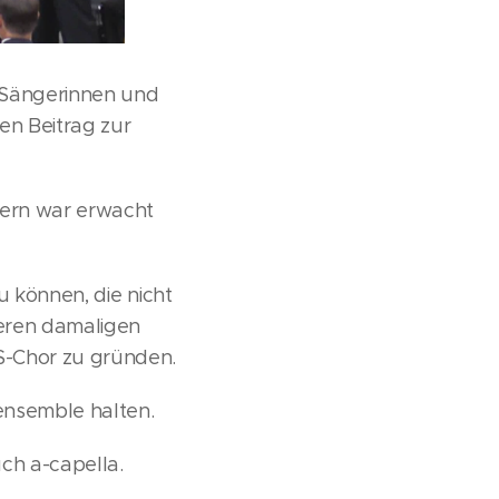
 Sängerinnen und
n Beitrag zur
ern war erwacht
u können, die nicht
eren damaligen
GS-Chor zu gründen.
ensemble halten.
ch a-capella.