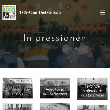
TGS-Chor Dietzenbach
Impressionen
1970
1970 "De
Volvokoren
Trobadours"
aus Schweden
1970 TGS-Chor
aus Enschede