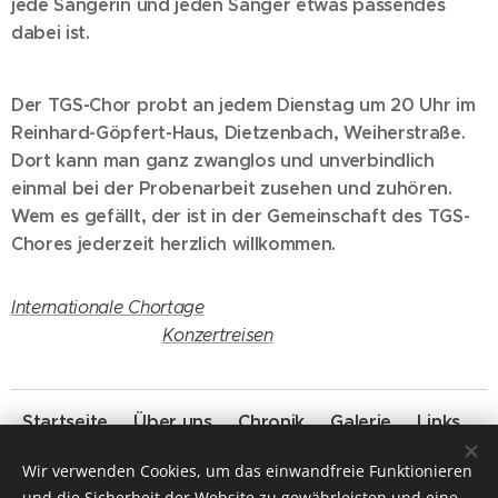
jede Sängerin und jeden Sänger etwas passendes
dabei ist.
Der TGS-Chor probt an jedem Dienstag um 20 Uhr im
Reinhard-Göpfert-
Haus,
Dietzenbach, Weiherstraße.
Dort kann man ganz zwanglos und unverbindlich
einmal bei der Probenarbeit zusehen und zuhören.
Wem es gefällt, der ist in der Gemeinschaft des TGS-
Chores jederzeit herzlich willkommen.
Internationale Chortage
Konzertreisen
Startseite
Über uns
Chronik
Galerie
Links
Rechtliches
Wir verwenden Cookies, um das einwandfreie Funktionieren
und die Sicherheit der Website zu gewährleisten und eine